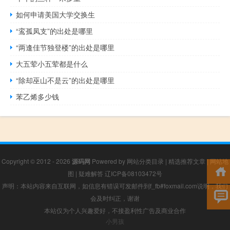
如何申请美国大学交换生
“鸾孤凤支”的出处是哪里
“两逢佳节独登楼”的出处是哪里
大五荤小五荤都是什么
“除却巫山不是云”的出处是哪里
苯乙烯多少钱
Copyright © 2012 - 2026
源码网
Powered by
网站分类目录
|
精选推荐文章
|
网站地
图
|
疑难解答
辽ICP备08103472号
声明：本站内容来自互联网，如信息有错误可发邮件到f_fb#foxmail.com说明，我们
会及时纠正，谢谢
本站仅为个人兴趣爱好，不接盈利性广告及商业合作
小男孩