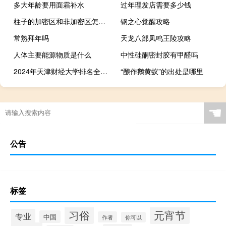
多大年龄要用面霜补水
过年理发店需要多少钱
柱子的加密区和非加密区怎么计算（柱子的加密区长度规定）
钢之心觉醒攻略
常熟拜年吗
天龙八部凤鸣王陵攻略
人体主要能源物质是什么
中性硅酮密封胶有甲醛吗
2024年天津财经大学排名全国多少
“酿作鹅黄蚁”的出处是哪里
☚
公告
标签
习俗
元宵节
专业
中国
作者
你可以