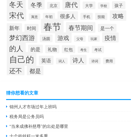
冬天
唐代
冬季
孩子
大学
北京
学校
宋代
攻略
很多人
年初
手机
技能
寓意
春节
春节期间
新年
时间
是一个
梦幻西游
游戏
疫情
汤圆
父母
玩家
的人
的是
礼物
红包
考试
考生
自己的
诗人
英语
费用
词人
诗词
还不
都是
猜你想看的文章
锦州人才市场过年上班吗
税务局是公务员吗
“当来成佛补慈尊”的出处是哪里
十个的丝杆一米多重