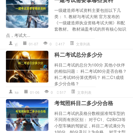
一建考试需要拿哪些资料
一级建造师考试资料主要包括以下几
类： 1. 教材与考试大纲 官方发布的
《一级建造师执业资格考试大纲》和配
套教材。 教材涵盖考试的所有核心知识
点，考试大...
yj
01-07
0
417
文章列表
科二考试总分多少分
科目二考试的总分为100分 其他小伙伴
的相似问题： 科二考试80分是否合格？
科二考试95分算优秀吗？ 科二C1成绩
多少分合格？
ke
01-06
0
517
文章列表
考驾照科目二多少分合格
科目二考试的及格分数根据准驾车型的
不同而有所区别： 对于C1、C2和C3等
小型车辆的驾驶证，科目二考试满分为
100分，80分及以上为合格。 对于大型