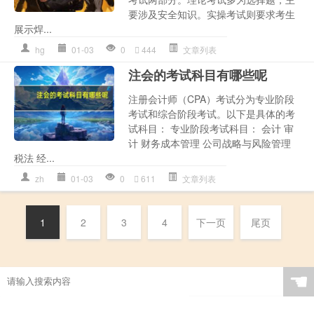
要涉及安全知识。实操考试则要求考生
展示焊...
hg
01-03
0
444
文章列表
注会的考试科目有哪些呢
注册会计师（CPA）考试分为专业阶段
考试和综合阶段考试。以下是具体的考
试科目： 专业阶段考试科目： 会计 审
计 财务成本管理 公司战略与风险管理
税法 经...
zh
01-03
0
611
文章列表
1
2
3
4
下一页
尾页
☚