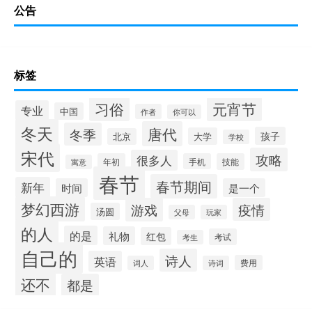
公告
标签
习俗
元宵节
专业
中国
作者
你可以
冬天
唐代
冬季
孩子
大学
北京
学校
宋代
攻略
很多人
年初
手机
技能
寓意
春节
春节期间
新年
时间
是一个
梦幻西游
游戏
疫情
汤圆
父母
玩家
的人
的是
礼物
红包
考试
考生
自己的
诗人
英语
费用
词人
诗词
还不
都是