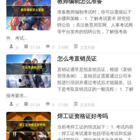
教师编制怎么准备
准备教师编制考试时，你可以遵循以下
步骤和策略： 1. 了解考试要求 研究招
聘公告 ：关注教育局官网、人事考试网
等平台发布的招聘公告，了解报考条
件、考试...
js
01-04
0
498
文章列表
怎么考直销员证
直销证通常是指直销员证，根据《直销
管理条例》，直销员证需要通过公司本
部进行培训并通过考试后才能颁发。以
下是考取直销员证的一般流程： 1. 了解
报考要求...
zl
01-04
0
168
文章列表
焊工证资格证好考吗
当前考焊工证的情况如下： 1. 考试内容
：焊工证考试通常包括理论考试和实操
考试两部分。理论考试多为选择题，主