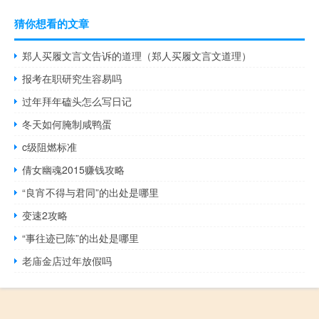
猜你想看的文章
郑人买履文言文告诉的道理（郑人买履文言文道理）
报考在职研究生容易吗
过年拜年磕头怎么写日记
冬天如何腌制咸鸭蛋
c级阻燃标准
倩女幽魂2015赚钱攻略
“良宵不得与君同”的出处是哪里
变速2攻略
“事往迹已陈”的出处是哪里
老庙金店过年放假吗