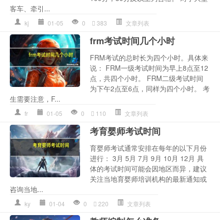
客车、牵引...
kj
01-05
0
383
文章列表
frm考试时间几个小时
FRM考试的总时长为四个小时。具体来
说： FRM一级考试时间为早上8点至12
点，共四个小时。 FRM二级考试时间
为下午2点至6点，同样为四个小时。 考
生需要注意，F...
fr
01-05
0
110
文章列表
考育婴师考试时间
育婴师考试通常安排在每年的以下月份
进行： 3月 5月 7月 9月 10月 12月 具
体的考试时间可能会因地区而异，建议
关注当地育婴师培训机构的最新通知或
咨询当地...
ky
01-04
0
220
文章列表