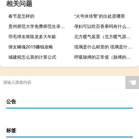
相关问题
春节是怎样的
“火号休传警”的出处是哪里
贵州师范大学免费师范生录取分数线及怎么报志愿 贵州师范大学录取分数线
孕妇可以吃百香果吗有什么功效（孕妇可以吃百香果吗吗）
羽毛球名将陈龙多大年龄
北方暖气装置（北方暖气原理）
倩女幽魂2015赚钱攻略
琉璃是什么材质的 琉璃是什么材质
城建税怎么算的计算公式
呼吸脉搏的正常值（脉搏的正常值）
☚
公告
标签