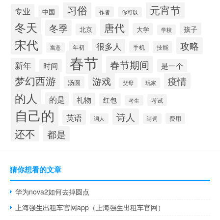
习俗
元宵节
专业
中国
作者
你可以
冬天
唐代
冬季
孩子
大学
北京
学校
宋代
攻略
很多人
年初
手机
技能
寓意
春节
春节期间
新年
时间
是一个
梦幻西游
游戏
疫情
汤圆
父母
玩家
的人
的是
礼物
红包
考试
考生
自己的
诗人
英语
费用
词人
诗词
还不
都是
猜你想看的文章
华为nova2如何去掉圆点
上海强生出租车官网app（上海强生出租车官网）