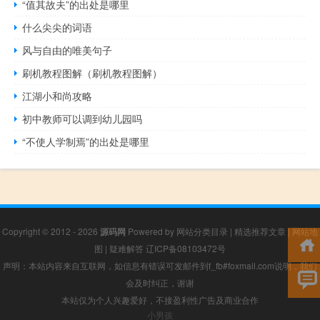
“值其故夫”的出处是哪里
什么尖尖的词语
风与自由的唯美句子
刷机教程图解（刷机教程图解）
江湖小和尚攻略
初中教师可以调到幼儿园吗
“不使人学制焉”的出处是哪里
Copyright © 2012 - 2026
源码网
Powered by
网站分类目录
|
精选推荐文章
|
网站地
图
|
疑难解答
辽ICP备08103472号
声明：本站内容来自互联网，如信息有错误可发邮件到f_fb#foxmail.com说明，我们
会及时纠正，谢谢
本站仅为个人兴趣爱好，不接盈利性广告及商业合作
小男孩