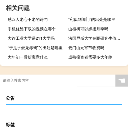
相关问题
感叹人老心不老的诗句
“宛似到阊门”的出处是哪里
手机优酷下载的视频在哪个文件夹为啥是空的（手机优酷下载的视频在哪个文件夹）
山楂树可以嫁接月季吗
大连工业大学是211大学吗
法国尼斯大学在职研究生值不值得报考
“于是乎鲛龙赤螭”的出处是哪里
云门山元宵节收费吗
大年初一骨折寓意什么
成熟投资者需要多大年龄
☚
公告
标签