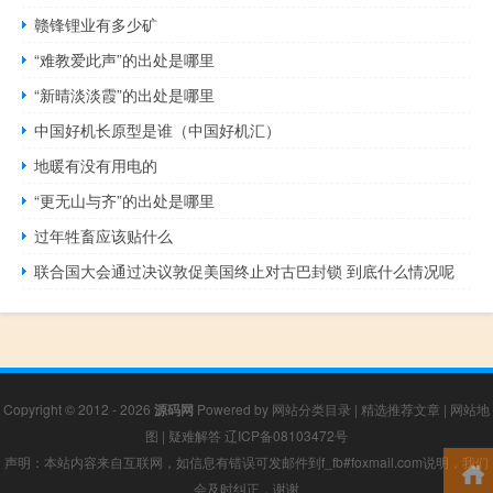
赣锋锂业有多少矿
“难教爱此声”的出处是哪里
“新晴淡淡霞”的出处是哪里
中国好机长原型是谁（中国好机汇）
地暖有没有用电的
“更无山与齐”的出处是哪里
过年牲畜应该贴什么
联合国大会通过决议敦促美国终止对古巴封锁 到底什么情况呢
Copyright © 2012 - 2026
源码网
Powered by
网站分类目录
|
精选推荐文章
|
网站地
图
|
疑难解答
辽ICP备08103472号
声明：本站内容来自互联网，如信息有错误可发邮件到f_fb#foxmail.com说明，我们
会及时纠正，谢谢