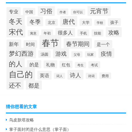
习俗
元宵节
专业
中国
作者
你可以
冬天
唐代
冬季
孩子
大学
北京
学校
宋代
攻略
很多人
年初
手机
技能
寓意
春节
春节期间
新年
时间
是一个
梦幻西游
游戏
疫情
汤圆
父母
玩家
的人
的是
礼物
红包
考试
考生
自己的
诗人
英语
费用
词人
诗词
还不
都是
猜你想看的文章
鸟皮肤塔攻略
掌子面封闭是什么意思（掌子面）