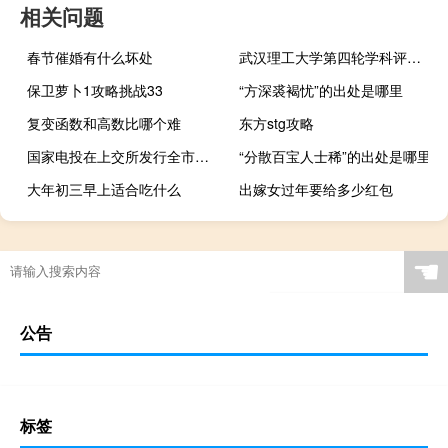
相关问题
春节催婚有什么坏处
武汉理工大学第四轮学科评估结果
保卫萝卜1攻略挑战33
“方深裘褐忧”的出处是哪里
复变函数和高数比哪个难
东方stg攻略
国家电投在上交所发行全市场规模最大类REITs 金额达81.01亿元
“分散百宝人士稀”的出处是哪里
大年初三早上适合吃什么
出嫁女过年要给多少红包
☚
公告
标签