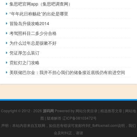
集思吧官网app（集思吧调查网）
“年年此日称觞处”的出处是哪里
冒险岛升级攻略2014
考驾照科目二多少分合格
为什么过年总是咳嗽不好
凭证厚怎么装订
霓虹灯之门攻略
美联储巴尔金：我并不担心我们的储备接近底线仍有前进空间
Copyright © 2012 - 2026
源码网
Powered by
网站分类目录
|
精选推荐文章
|
网站地
图
|
疑难解答
辽ICP备08103472号
声明：本站内容来自互联网，如信息有错误可发邮件到f_fb#foxmail.com说明，我们
会及时纠正，谢谢