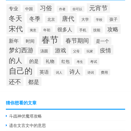
习俗
元宵节
专业
中国
作者
你可以
冬天
唐代
冬季
孩子
大学
北京
学校
宋代
攻略
很多人
年初
手机
技能
寓意
春节
春节期间
新年
时间
是一个
梦幻西游
游戏
疫情
汤圆
父母
玩家
的人
的是
礼物
红包
考试
考生
自己的
诗人
英语
费用
词人
诗词
还不
都是
猜你想看的文章
斗战神伏魔塔攻略
遗在文言文中的意思