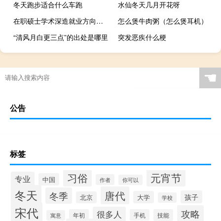
冬天跑步适合什么车跑
水仙冬天几月开花呀
在职硕士学术深造就业方向广阔吗
怎么煲牛肉粥（怎么煲耳机）
“清风月白更三点”的出处是哪里
突发恶疾什么梗
☚
公告
标签
习俗
元宵节
专业
中国
作者
你可以
冬天
唐代
冬季
孩子
大学
北京
学校
宋代
攻略
很多人
年初
手机
技能
寓意