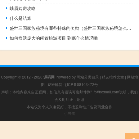
峨眉购房攻略
什么是结算
盛世三国家族秘境有哪些特殊的奖励（盛世三国家族秘境怎么进）
如何盘活庞大的闲置旅游项目 到底什么情况嘞
Copyright © 2012 - 2026
源码网
Powered by
网站分类目录
|
精选推荐文章
|
网站地
图
|
疑难解答
辽ICP备08103472号
声明：本站内容来自互联网，如信息有错误可发邮件到f_fb#foxmail.com说明，我们
会及时纠正，谢谢
本站仅为个人兴趣爱好，不接盈利性广告及商业合作
小男孩