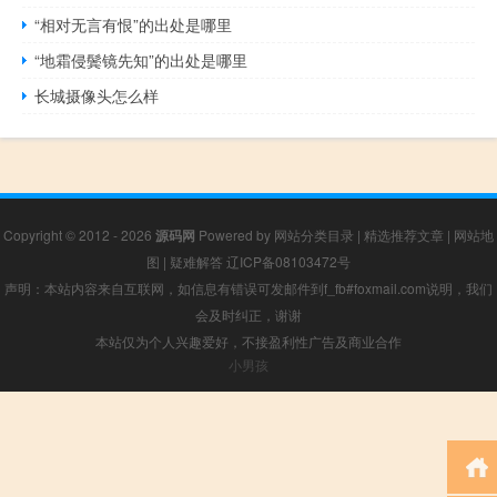
“相对无言有恨”的出处是哪里
“地霜侵鬓镜先知”的出处是哪里
长城摄像头怎么样
Copyright © 2012 - 2026
源码网
Powered by
网站分类目录
|
精选推荐文章
|
网站地
图
|
疑难解答
辽ICP备08103472号
声明：本站内容来自互联网，如信息有错误可发邮件到f_fb#foxmail.com说明，我们
会及时纠正，谢谢
本站仅为个人兴趣爱好，不接盈利性广告及商业合作
小男孩