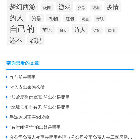
梦幻西游
游戏
疫情
汤圆
父母
玩家
的人
的是
礼物
红包
考试
考生
自己的
诗人
英语
费用
词人
诗词
还不
都是
猜你想看的文章
春节前去哪里
收入支出表怎么做
“却趁赓歌供奉班”的出处是哪里
“绝嶂云烟乍有无”的出处是哪里
手游冰封王座3d攻略
“有时闻泻竹”的出处是哪里
分公司负责人变更去哪里办理（分公司变更负责人去工商局需要什么材料）