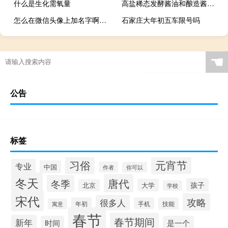
什么是生化需氧量
高盐稀态发酵酱油和酿造酱油的区别
怎么在微信头像上加名字啊（怎么在微信头像上加国旗）
石家庄大年初五车限号吗
☚
公告
标签
习俗
元宵节
专业
中国
作者
你可以
冬天
唐代
冬季
孩子
大学
北京
学校
宋代
攻略
很多人
年初
手机
技能
寓意
春节
春节期间
新年
时间
是一个