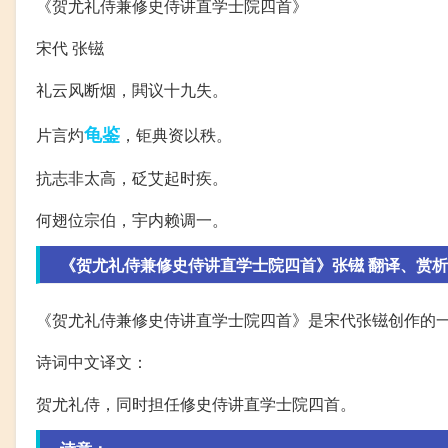
《贺尤礼侍兼修史侍讲直学士院四首》
宋代 张镃
礼云风断烟，閧议十九失。
龟鉴
片言灼
，钜典资以秩。
抗志非太高，砭艾起时疾。
何翅位宗伯，宇内赖调一。
《贺尤礼侍兼修史侍讲直学士院四首》张镃 翻译、赏
《贺尤礼侍兼修史侍讲直学士院四首》是宋代张镃创作的
诗词中文译文：
贺尤礼侍，同时担任修史侍讲直学士院四首。