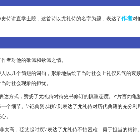
作者
修史侍讲直学士院，这首诗以尤礼侍的名字为题，表达了
对
了作者对他的敬佩和钦佩之情。
诗人以几个简短的词句，形象地描绘了当时社会上礼仪风气的衰
对当时社会现象的担忧。
"等表达方式，赞扬了尤礼侍对待史书修订的慎重态度。\"片言灼龟鉴
一个细节。\"钜典资以秩\"则表达了尤礼侍对历代典籍的充分利
任心。
志非太高，砭艾起时疾\"表达了尤礼侍不怕困难，勇于担当的精神