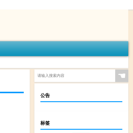
☚
公告
标签