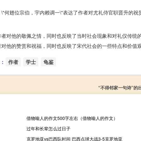
\"何翅位宗伯，宇内赖调一\"表达了作者对尤礼侍官职晋升的祝
作者对他的敬佩之情，同时也反映了当时社会现象和对礼仪传统
者对他的赞赏和祝福，同时也反映了宋代社会的一些特点和价值
：
作者
学士
龟鉴
“不得邻家一句诗”的
借物喻人的作文500字左右（借物喻人的作文）
过年和长辈怎么过日子
克罗地亚vs巴西队时间 巴西点球大战3-5克罗地亚