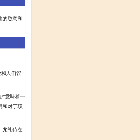
他的敬意和
败和人们议
\"意味着一
用和对于职
。尤礼侍在