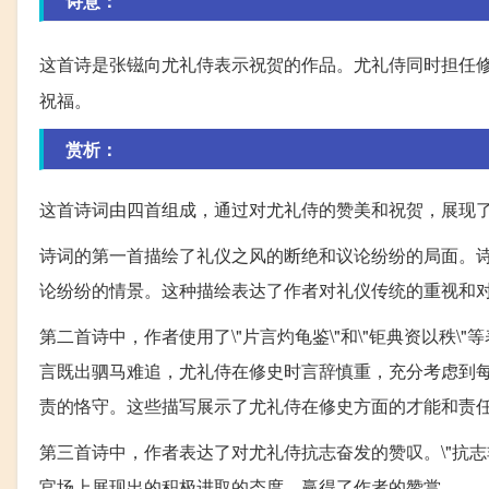
诗意：
这首诗是张镃向尤礼侍表示祝贺的作品。尤礼侍同时担任
祝福。
赏析：
这首诗词由四首组成，通过对尤礼侍的赞美和祝贺，展现
诗词的第一首描绘了礼仪之风的断绝和议论纷纷的局面。
论纷纷的情景。这种描绘表达了作者对礼仪传统的重视和
第二首诗中，作者使用了\"片言灼龟鉴\"和\"钜典资以秩\
言既出驷马难追，尤礼侍在修史时言辞慎重，充分考虑到每
责的恪守。这些描写展示了尤礼侍在修史方面的才能和责
第三首诗中，作者表达了对尤礼侍抗志奋发的赞叹。\"抗
官场上展现出的积极进取的态度，赢得了作者的赞赏。