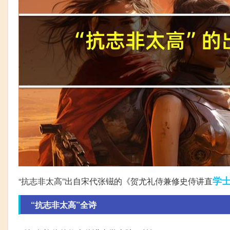
学
“抗志非太高”出自宋代张镃的《贺尤礼侍兼修史侍讲直
“抗志非太高”全诗