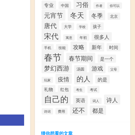
习俗
专业
中国
作者
你可以
冬天
元宵节
冬季
北京
唐代
孩子
大学
学校
宋代
很多人
年初
寓意
攻略
新年
时间
手机
技能
春节
春节期间
是一个
梦幻西游
游戏
汤圆
父母
的人
疫情
的是
玩家
礼物
红包
考试
考生
自己的
诗人
英语
词人
还不
都是
费用
诗词
猜你想看的文章