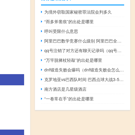
为境外窃取国家秘密罪法院会判多久
“而多斧凿痕”的出处是哪里
呼叫受限什么意思
阿里巴巴数学竞赛什么级别 阿里巴巴全球数学竞赛
qq号注销了对方还有聊天记录吗（qq号注销）
“万竿脱箨杖轻敲”的出处是哪里
dnf锻造失败会爆吗（dnf锻造失败会怎么样）
克罗地亚vs巴西队时间 巴西点球大战3-5克罗地亚
南方酒店是几星级酒店
“一卷常在手”的出处是哪里