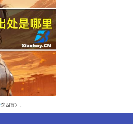
士
院四首》。