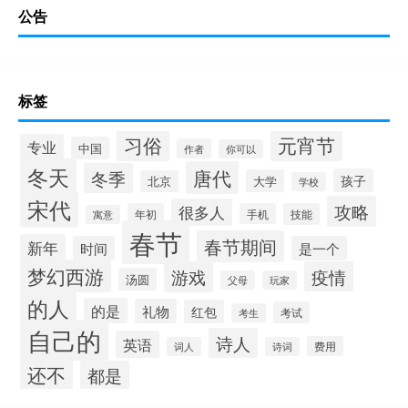
公告
标签
习俗
元宵节
专业
中国
作者
你可以
冬天
唐代
冬季
孩子
大学
北京
学校
宋代
攻略
很多人
年初
手机
技能
寓意
春节
春节期间
新年
时间
是一个
梦幻西游
游戏
疫情
汤圆
父母
玩家
的人
的是
礼物
红包
考试
考生
自己的
诗人
英语
费用
词人
诗词
还不
都是