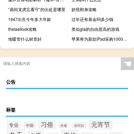
“鼎间龙虎忘看守”的出处是哪里
妖怪附身攻略
1947出生今年多大年龄
过年还有基金吗多少钱
thelastlook攻略
类似gta的自由度高的游戏
地暖管什么材质好
苹果将为新款iPad采购1000万片OLED面板：初期订单包括11英吋600万片、12.9英吋400万片
☚
公告
标签
习俗
元宵节
专业
中国
作者
你可以