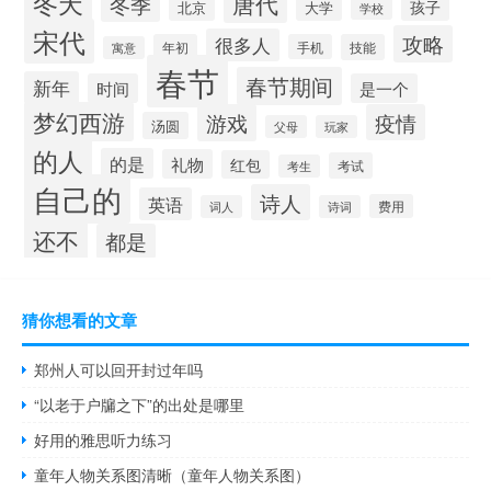
冬天
唐代
冬季
孩子
大学
北京
学校
宋代
攻略
很多人
年初
手机
技能
寓意
春节
春节期间
新年
时间
是一个
梦幻西游
游戏
疫情
汤圆
父母
玩家
的人
的是
礼物
红包
考试
考生
自己的
诗人
英语
费用
词人
诗词
还不
都是
猜你想看的文章
郑州人可以回开封过年吗
“以老于户牖之下”的出处是哪里
好用的雅思听力练习
童年人物关系图清晰（童年人物关系图）