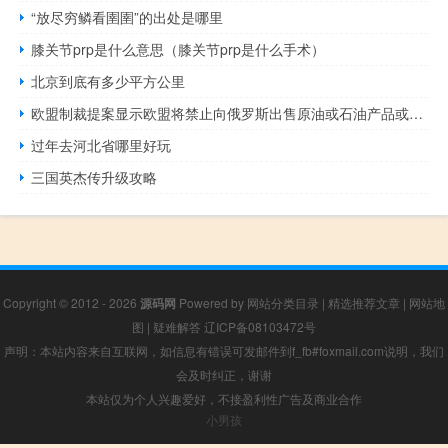
“放尽穷鳞看圉圉”的出处是哪里
膝关节prp是什么意思（膝关节prp是什么手术）
北京到底有多少平方公里
欧盟制裁提案显示欧盟将禁止向俄罗斯出售原油或石油产品或禁止在俄罗斯使用任何来源的油轮
过年去河北省哪里好玩
三国英杰传升级攻略
Copyright © 2012 - 2026
源码网
Powered by
网站分类目录
|
精选推荐文章
|
网站地
图
|
疑难解答
辽ICP备08103472号
声明：本站内容来自互联网，如信息有错误可发邮件到f_fb#foxmail.com说明，我们
会及时纠正，谢谢
本站仅为个人兴趣爱好，不接盈利性广告及商业合作
小男孩