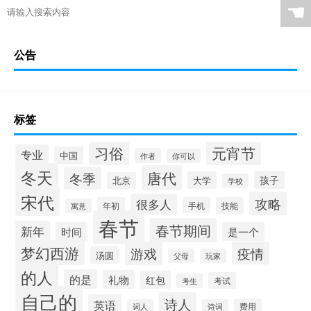
☚
公告
标签
习俗
元宵节
专业
中国
作者
你可以
冬天
唐代
冬季
孩子
大学
北京
学校
宋代
攻略
很多人
年初
手机
技能
寓意
春节
春节期间
新年
时间
是一个
梦幻西游
游戏
疫情
汤圆
父母
玩家
的人
的是
礼物
红包
考试
考生
自己的
诗人
英语
费用
词人
诗词