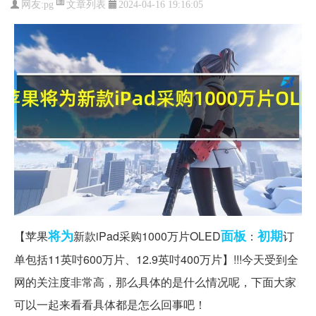
文章列表
网友:
pg
2024-04-16 19:16:05
将为
面板
初期
【苹果
新款iPad采购1000万片OLED
：
订
单包括11英吋600万片、12.9英吋400万片】!!!今天受到全
网的关注度非常高，那么具体的是什么情况呢，下面大家
可以一起来看看具体都是怎么回事吧！