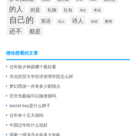
的人
的是
礼物
红包
考试
考生
自己的
诗人
英语
费用
词人
诗词
还不
都是
猜你想看的文章
过年除夕神器哪个最好看
河北经贸大学经济管理学院怎么样
梦幻西游一共有多少剧情点
空开负载端可以随便接吗
secret key是什么牌子
过年有十五天假吗
中国过年吃什么馅好
国家一级演员今年多大年龄