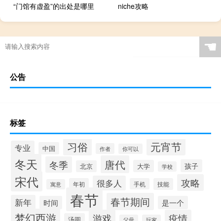
“门馆有虚盈”的出处是哪里
niche攻略
☚
公告
标签
习俗
元宵节
专业
中国
作者
你可以
冬天
唐代
冬季
孩子
大学
北京
学校
宋代
攻略
很多人
年初
手机
技能
寓意
春节
春节期间
新年
时间
是一个
梦幻西游
游戏
疫情
汤圆
父母
玩家