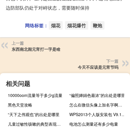
边防部队仍处于对峙状态，需要随时保持
网络标签：
烟花
烟花爆竹
鞭炮
上一篇
东西南北闹元宵打一字是啥
下一篇
今天不应该是元宵节吗
相关问题
10000oom流量等于多少g流量
“偏照婵娟色最浓”的出处是哪里
黑色天堂攻略
怎么在微信头像上加名字啊（怎么在微信头像上加国旗）
“天下之伟观也”的出处是哪里
WPS2013个人版安装包 V9.1.0.5155 免费完整版（WPS2013个人版安装包 V9.1.0.5155 免费完整版功能简介）
儿童过敏性咳嗽的典型表现（儿童过敏怎么办）
电池怎么测量还有多少电量