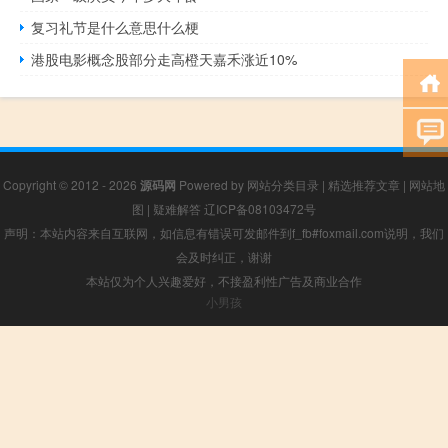
复习礼节是什么意思什么梗
港股电影概念股部分走高橙天嘉禾涨近10%
Copyright © 2012 - 2026
源码网
Powered by
网站分类目录
|
精选推荐文章
|
网站地
图
|
疑难解答
辽ICP备08103472号
声明：本站内容来自互联网，如信息有错误可发邮件到f_fb#foxmail.com说明，我们
会及时纠正，谢谢
本站仅为个人兴趣爱好，不接盈利性广告及商业合作
小男孩