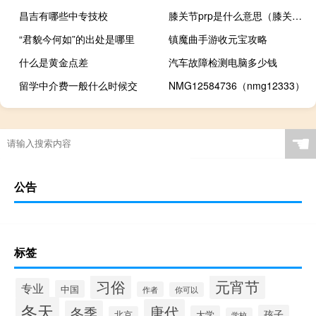
昌吉有哪些中专技校
膝关节prp是什么意思（膝关节prp是什么手术）
“君貌今何如”的出处是哪里
镇魔曲手游收元宝攻略
什么是黄金点差
汽车故障检测电脑多少钱
留学中介费一般什么时候交
NMG12584736（nmg12333）
☚
公告
标签
习俗
元宵节
专业
中国
作者
你可以
冬天
唐代
冬季
孩子
大学
北京
学校