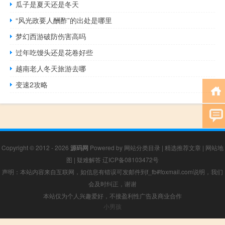
瓜子是夏天还是冬天
“风光政要人酬酢”的出处是哪里
梦幻西游破防伤害高吗
过年吃馒头还是花卷好些
越南老人冬天旅游去哪
变速2攻略
Copyright © 2012 - 2026
源码网
Powered by
网站分类目录
|
精选推荐文章
|
网站地
图
|
疑难解答
辽ICP备08103472号
声明：本站内容来自互联网，如信息有错误可发邮件到f_fb#foxmail.com说明，我们
会及时纠正，谢谢
本站仅为个人兴趣爱好，不接盈利性广告及商业合作
小男孩