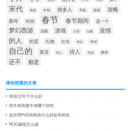
宋代
攻略
很多人
年初
手机
技能
寓意
春节
春节期间
新年
时间
是一个
梦幻西游
游戏
疫情
汤圆
父母
玩家
的人
的是
礼物
红包
考试
考生
自己的
诗人
英语
费用
词人
诗词
还不
都是
猜你想看的文章
90后过年干什么好
牦牛肉和黄牛肉哪个好吃
监控用PoE供电有什么好处和坏处
ROC曲线怎么做