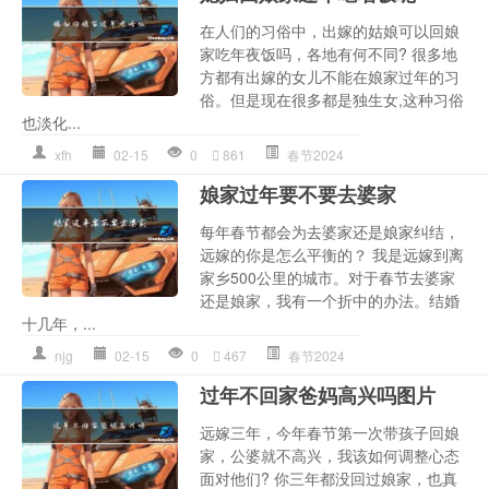
在人们的习俗中，出嫁的姑娘可以回娘
家吃年夜饭吗，各地有何不同? 很多地
方都有出嫁的女儿不能在娘家过年的习
俗。但是现在很多都是独生女,这种习俗
也淡化...
xfh
02-15
0
861
春节2024
娘家过年要不要去婆家
每年春节都会为去婆家还是娘家纠结，
远嫁的你是怎么平衡的？ 我是远嫁到离
家乡500公里的城市。对于春节去婆家
还是娘家，我有一个折中的办法。结婚
十几年，...
njg
02-15
0
467
春节2024
过年不回家爸妈高兴吗图片
远嫁三年，今年春节第一次带孩子回娘
家，公婆就不高兴，我该如何调整心态
面对他们? 你三年都没回过娘家，也真