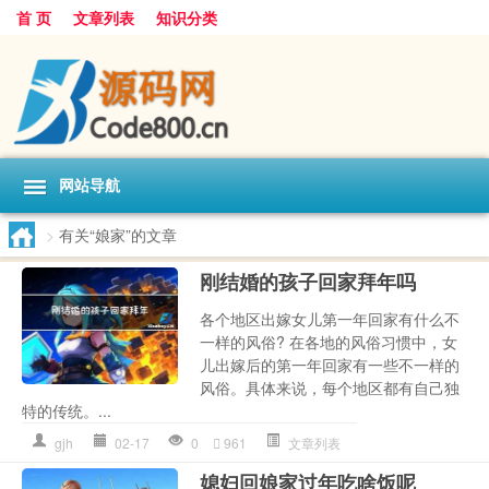
首 页
文章列表
知识分类
网站导航
>
有关“娘家”的文章
刚结婚的孩子回家拜年吗
各个地区出嫁女儿第一年回家有什么不
一样的风俗? 在各地的风俗习惯中，女
儿出嫁后的第一年回家有一些不一样的
风俗。具体来说，每个地区都有自己独
特的传统。...
gjh
02-17
0
961
文章列表
媳妇回娘家过年吃啥饭呢