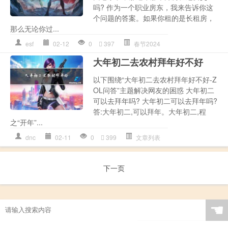
吗? 作为一个职业房东，我来告诉你这
个问题的答案。如果你租的是长租房，
那么无论你过...
esf
02-12
0
397
春节2024
大年初二去农村拜年好不好
以下围绕“大年初二去农村拜年好不好-Z
OL问答”主题解决网友的困惑 大年初二
可以去拜年吗? 大年初二可以去拜年吗?
答:大年初二,可以拜年。大年初二,程
之“开年”...
dnc
02-11
0
399
文章列表
下一页
☚