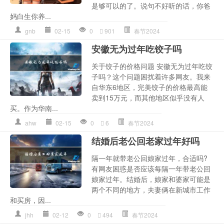
是够可以的了。说句不好听的话，你爸
妈白生你养...
gnb
02-15
0
901
春节2024
安徽无为过年吃饺子吗
关于饺子的价格问题 安徽无为过年吃饺
子吗？这个问题困扰着许多网友。我来
自华东6地区，完美饺子的价格最高能
卖到15万元，而其他地区似乎没有人
买。作为华南...
ahw
02-15
0
6
春节2024
结婚后老公回老家过年好吗
隔一年就带老公回娘家过年，合适吗?
有网友困惑是否应该每隔一年带老公回
娘家过年。结婚后，娘家和婆家可能是
两个不同的地方，夫妻俩在新城市工作
和买房，因...
jhh
02-12
0
494
春节2024