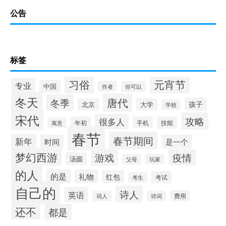
公告
标签
习俗
元宵节
专业
中国
作者
你可以
冬天
唐代
冬季
孩子
大学
北京
学校
宋代
攻略
很多人
年初
手机
技能
寓意
春节
春节期间
新年
时间
是一个
梦幻西游
游戏
疫情
汤圆
父母
玩家
的人
的是
礼物
红包
考试
考生
自己的
诗人
英语
费用
词人
诗词
还不
都是