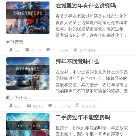
在城里过年有什么讲究吗
春节选择在老家过年还是在城市过年?
很多人迷茫于选择是回老家还是在城市
过年。我的观点是更喜欢回老家过年。
随着城市化进程，许多年味都淡化了，
春节传统...
zcl
02-12
0
300
春节2024
拜年不回意味什么
在农村，不少远嫁的女儿为什么也不愿
回娘家过年? 在当今社会，随着经济的
发展和交通工具的进步，农村与城市之
间的距离已不再是不可逾越的障碍。因
此，为什么...
bnb
02-12
0
648
文章列表
二手房过年不能空房吗
租房子，如果到年底的时候，年底放假
回老家了，那过年那个月房租还要交