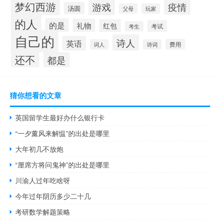
梦幻西游
游戏
疫情
汤圆
父母
玩家
的人
的是
礼物
红包
考试
考生
自己的
诗人
英语
费用
词人
诗词
还不
都是
猜你想看的文章
英国留学生最好办什么银行卡
“一夕薰风来解愠”的出处是哪里
大年初几不放炮
“厘席方将问鬼神”的出处是哪里
川渝人过年吃啥呀
今年过年阴历多少二十几
考研数学解题策略