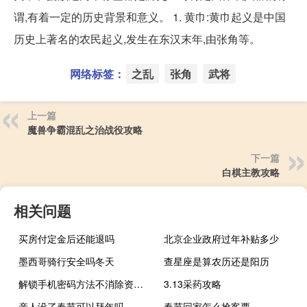
谓,有着一定的历史背景和意义。 1. 黄巾:黄巾起义是中国
历史上著名的农民起义,发生在东汉末年,由张角等。
网络标签：
之乱
张角
武将
上一篇
魔兽争霸混乱之治战役攻略
下一篇
白棋主教攻略
相关问题
买房付定金后还能退吗
北京企业政府过年补贴多少
墨西哥骑行安全吗冬天
查星座是算农历还是阳历
解锁手机密码方法不消除资料（解锁手机）
3.13采药攻略
亲人没了春节可以拜年吗
春节回家怎么抢客票