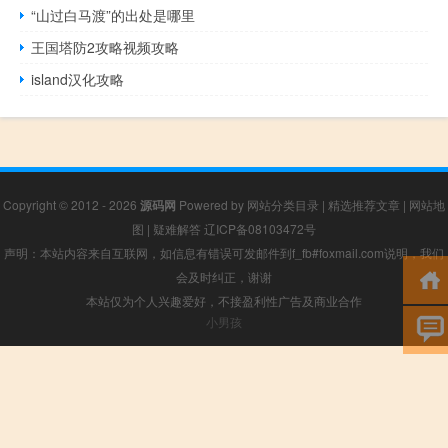
“山过白马渡”的出处是哪里
王国塔防2攻略视频攻略
island汉化攻略
Copyright © 2012 - 2026
源码网
Powered by
网站分类目录
|
精选推荐文章
|
网站地
图
|
疑难解答
辽ICP备08103472号
声明：本站内容来自互联网，如信息有错误可发邮件到f_fb#foxmail.com说明，我们
会及时纠正，谢谢
本站仅为个人兴趣爱好，不接盈利性广告及商业合作
小男孩