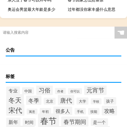
奥运会男篮最大年龄是多少
过年都没你家丰盛什么意思
☚
公告
标签
习俗
元宵节
专业
中国
作者
你可以
冬天
唐代
冬季
孩子
大学
北京
学校
宋代
攻略
很多人
年初
手机
技能
寓意
春节
春节期间
新年
时间
是一个