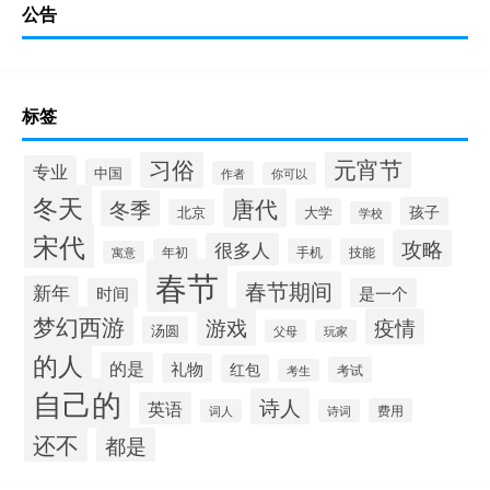
公告
标签
习俗
元宵节
专业
中国
作者
你可以
冬天
唐代
冬季
孩子
大学
北京
学校
宋代
攻略
很多人
年初
手机
技能
寓意
春节
春节期间
新年
时间
是一个
梦幻西游
游戏
疫情
汤圆
父母
玩家
的人
的是
礼物
红包
考试
考生
自己的
诗人
英语
费用
词人
诗词
还不
都是