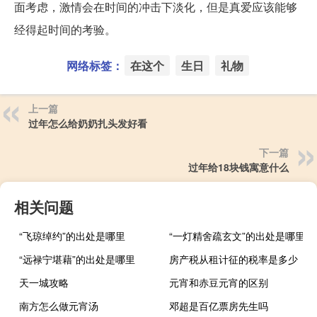
面考虑，激情会在时间的冲击下淡化，但是真爱应该能够
经得起时间的考验。
网络标签：
在这个
生日
礼物
上一篇
过年怎么给奶奶扎头发好看
下一篇
过年给18块钱寓意什么
相关问题
“飞琼绰约”的出处是哪里
“一灯精舍疏玄文”的出处是哪里
“远禄宁堪藉”的出处是哪里
房产税从租计征的税率是多少
天一城攻略
元宵和赤豆元宵的区别
南方怎么做元宵汤
邓超是百亿票房先生吗