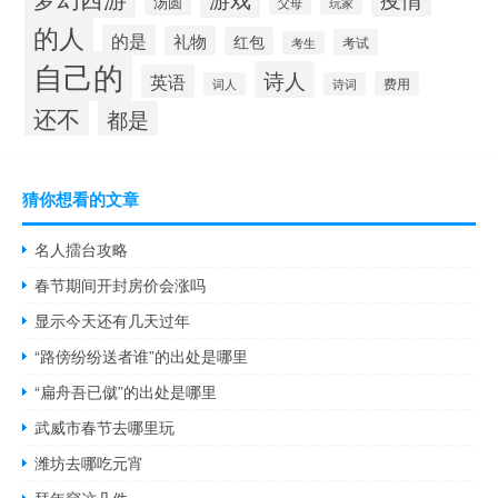
汤圆
父母
玩家
的人
的是
礼物
红包
考试
考生
自己的
诗人
英语
费用
词人
诗词
还不
都是
猜你想看的文章
名人擂台攻略
春节期间开封房价会涨吗
显示今天还有几天过年
“路傍纷纷送者谁”的出处是哪里
“扁舟吾已僦”的出处是哪里
武威市春节去哪里玩
潍坊去哪吃元宵