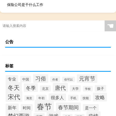
保险公司是干什么工作
☚
公告
标签
习俗
元宵节
专业
中国
作者
你可以
冬天
唐代
冬季
孩子
大学
北京
学校
宋代
攻略
很多人
年初
手机
技能
寓意
春节
春节期间
新年
时间
是一个
梦幻西游
游戏
疫情