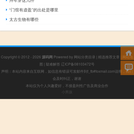
拜年穿这几件
“门馆有虚盈”的出处是哪里
太古生物有哪些
Copyright © 2012 - 2026
源码网
Powered by
网站分类目录
|
精选推荐文章
|
网站地
图
|
疑难解答
辽ICP备08103472号
声明：本站内容来自互联网，如信息有错误可发邮件到f_fb#foxmail.com说明，我们
会及时纠正，谢谢
本站仅为个人兴趣爱好，不接盈利性广告及商业合作
小男孩