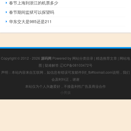
春节上海到浙江的机票多少
春节期间监狱可以探望吗
华东交大是985还是211
Copyright © 2012 - 2026
源码网
Powered by
网站分类目录
|
精选推荐文章
|
网站地
图
|
疑难解答
辽ICP备08103472号
声明：本站内容来自互联网，如信息有错误可发邮件到f_fb#foxmail.com说明，我们
会及时纠正，谢谢
本站仅为个人兴趣爱好，不接盈利性广告及商业合作
小男孩