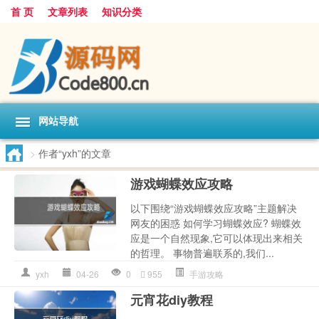
首 页
文章列表
知识分类
网站导航
>
作者“yxh”的文章
游戏蝴蝶效应攻略
以下围绕“游戏蝴蝶效应攻略”主题解决
网友的困惑 如何学习蝴蝶效应? 蝴蝶效
应是一个自然现象,它可以体现出来相关
的哲理。 事物普遍联系的,我们...
yxh
04-26
0
955
手游攻略
元宵花diy教程