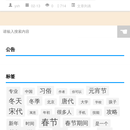
yxh
02-13
0
714
文章列表
☚
公告
标签
习俗
元宵节
专业
中国
作者
你可以
冬天
唐代
冬季
孩子
大学
北京
学校
宋代
攻略
很多人
年初
手机
技能
寓意
春节
春节期间
新年
时间
是一个