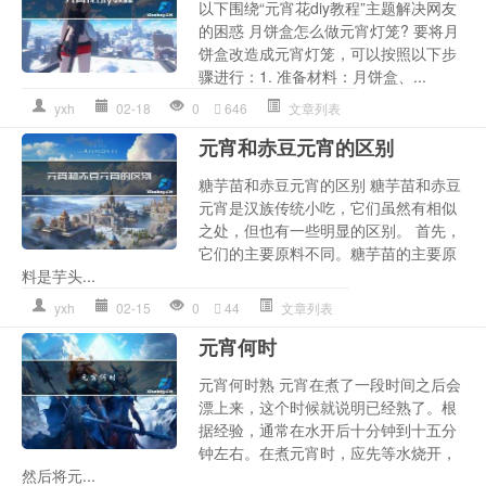
以下围绕“元宵花diy教程”主题解决网友
的困惑 月饼盒怎么做元宵灯笼? 要将月
饼盒改造成元宵灯笼，可以按照以下步
骤进行：1. 准备材料：月饼盒、...
yxh
02-18
0
646
文章列表
元宵和赤豆元宵的区别
糖芋苗和赤豆元宵的区别 糖芋苗和赤豆
元宵是汉族传统小吃，它们虽然有相似
之处，但也有一些明显的区别。 首先，
它们的主要原料不同。糖芋苗的主要原
料是芋头...
yxh
02-15
0
44
文章列表
元宵何时
元宵何时熟 元宵在煮了一段时间之后会
漂上来，这个时候就说明已经熟了。根
据经验，通常在水开后十分钟到十五分
钟左右。在煮元宵时，应先等水烧开，
然后将元...