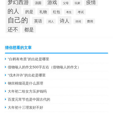
梦幻西游
游戏
疫情
汤圆
父母
玩家
的人
的是
礼物
红包
考试
考生
自己的
诗人
英语
费用
词人
诗词
还不
都是
猜你想看的文章
“白鹤有奇质”的出处是哪里
借物喻人的作文500字左右（借物喻人的作文）
“伐木许许”的出处是哪里
钢丝棉烟花是什么原理
大年初二给女方压岁钱吗
百度元宵节也是中国古代的
大年初十三理发好不好