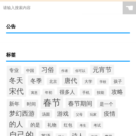
☚
公告
标签
习俗
元宵节
专业
中国
作者
你可以
冬天
唐代
冬季
孩子
大学
北京
学校
宋代
攻略
很多人
年初
手机
技能
寓意
春节
春节期间
新年
时间
是一个
梦幻西游
游戏
疫情
汤圆
父母
玩家
的人
的是
礼物
红包
考试
考生
自己的
诗人
英语