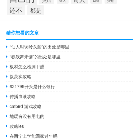
费用
词人
诗词
还不
都是
猜你想看的文章
“仙人时访岭头船”的出处是哪里
“春残舞未慵”的出处是哪里
板材怎么检测甲醛
拨芡实攻略
621799开头是什么银行
传播血液攻略
catbird 游戏攻略
地暖有没有用电的
攻略les
在西宁上学能回家过年吗