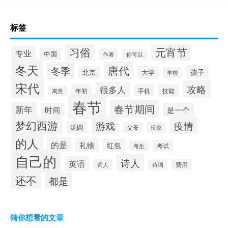
标签
习俗
元宵节
专业
中国
作者
你可以
冬天
唐代
冬季
孩子
大学
北京
学校
宋代
攻略
很多人
年初
手机
技能
寓意
春节
春节期间
新年
时间
是一个
梦幻西游
游戏
疫情
汤圆
父母
玩家
的人
的是
礼物
红包
考试
考生
自己的
诗人
英语
费用
词人
诗词
还不
都是
猜你想看的文章