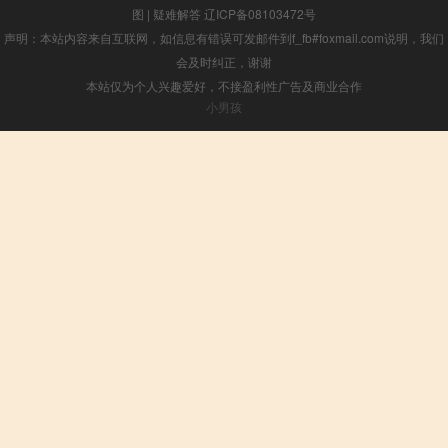
图
|
疑难解答
辽ICP备08103472号
声明：本站内容来自互联网，如信息有错误可发邮件到f_fb#foxmail.com说明，我们
会及时纠正，谢谢
本站仅为个人兴趣爱好，不接盈利性广告及商业合作
小男孩