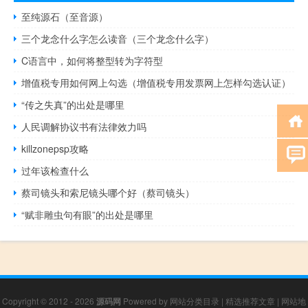
至纯源石（至音源）
三个龙念什么字怎么读音（三个龙念什么字）
C语言中，如何将整型转为字符型
增值税专用如何网上勾选（增值税专用发票网上怎样勾选认证）
“传之失真”的出处是哪里
人民调解协议书有法律效力吗
killzonepsp攻略
过年该检查什么
蔡司镜头和索尼镜头哪个好（蔡司镜头）
“赋非雕虫句有眼”的出处是哪里
Copyright © 2012 - 2026
源码网
Powered by
网站分类目录
|
精选推荐文章
|
网站地