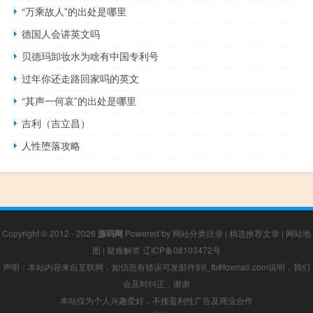
“万乘故人”的出处是哪里
德国人会讲英文吗
贝德玛卸妆水为啥有中国专利号
过年你还走路回家吗的英文
“其声一何哀”的出处是哪里
吉利（吉立昌）
人性堕落攻略
Copyright © 2012 - 2026
源码网
Powered by
网站分类目录
|
精选推荐文章
|
网站地
图
|
疑难解答
辽ICP备08103472号
声明：本站内容来自互联网，如信息有错误可发邮件到f_fb#foxmail.com说明，我们
会及时纠正，谢谢
本站仅为个人兴趣爱好，不接盈利性广告及商业合作