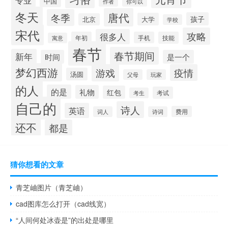
专业
中国
作者
你可以
冬天
唐代
冬季
孩子
大学
北京
学校
宋代
攻略
很多人
年初
手机
技能
寓意
春节
春节期间
新年
时间
是一个
梦幻西游
游戏
疫情
汤圆
父母
玩家
的人
的是
礼物
红包
考试
考生
自己的
诗人
英语
费用
词人
诗词
还不
都是
猜你想看的文章
青芝岫图片（青芝岫）
cad图库怎么打开（cad线宽）
“人间何处冰壶是”的出处是哪里