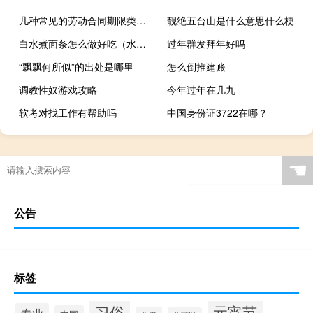
几种常见的劳动合同期限类型有（几种常见的劳动合同期限类型）
靓绝五台山是什么意思什么梗
白水煮面条怎么做好吃（水煮面条怎么做好吃）
过年群发拜年好吗
“飘飘何所似”的出处是哪里
怎么倒推建账
调教性奴游戏攻略
今年过年在几九
软考对找工作有帮助吗
中国身份证3722在哪？
☚
公告
标签
习俗
元宵节