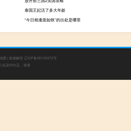
放开那三国2吴国攻略
泰国王妃活了多大年龄
“今日相逢面如铁”的出处是哪里
地图
|
疑难解答
辽ICP备08103472号
，我们会及时纠正，谢谢