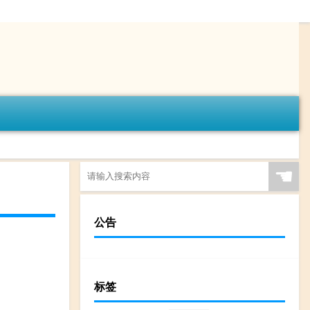
☚
公告
标签