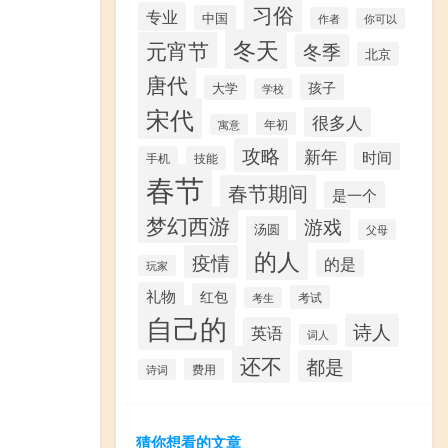
习俗
专业
中国
作者
你可以
冬天
元宵节
冬季
北京
唐代
孩子
大学
学校
宋代
很多人
年初
寓意
攻略
新年
时间
手机
技能
春节
春节期间
是一个
梦幻西游
游戏
汤圆
父母
的人
疫情
的是
玩家
礼物
红包
考试
考生
自己的
诗人
英语
词人
还不
都是
费用
诗词
猜你想看的文章