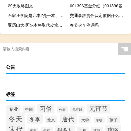
29天攻略图文
001396基金分红（001396基金）
石家庄学院是几本?是一本、二本还是三本?
交通事故责任认定依据什么原则
亚历山大·阿尔本将取代皮埃尔·盖斯利在红牛的位置
春节火车停运吗
☚
公告
标签
习俗
元宵节
专业
中国
作者
你可以
冬天
唐代
冬季
孩子
大学
北京
学校
宋代
攻略
很多人
年初
手机
技能
寓意