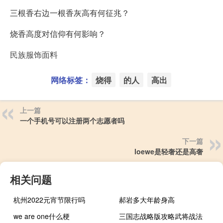
三根香右边一根香灰高有何征兆？
烧香高度对信仰有何影响？
民族服饰面料
网络标签：
烧得
的人
高出
上一篇
一个手机号可以注册两个志愿者吗
下一篇
loewe是轻奢还是高奢
相关问题
杭州2022元宵节限行吗
郝岩多大年龄身高
we are one什么梗
三国志战略版攻略武将战法