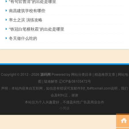
“有句官曹清”的出处是哪里
南昌建筑学校有哪些
率土之滨 演练攻略
“铁冠白笔横秋霜”的出处是哪里
冬天做什么吃的
Copyright © 2012 - 2026
源码网
Powered by
网站分类目录
|
精选推荐文章
|
网站地
图
|
疑难解答
辽ICP备08103472号
声明：本站内容来自互联网，如信息有错误可发邮件到f_fb#foxmail.com说明，我们
会及时纠正，谢谢
本站仅为个人兴趣爱好，不接盈利性广告及商业合作
小男孩