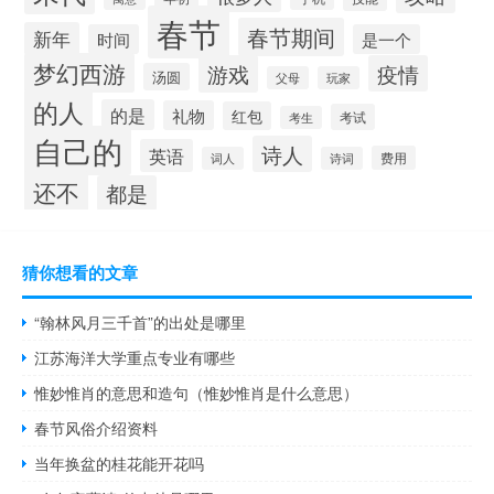
春节
春节期间
新年
时间
是一个
梦幻西游
游戏
疫情
汤圆
父母
玩家
的人
的是
礼物
红包
考试
考生
自己的
诗人
英语
费用
词人
诗词
还不
都是
猜你想看的文章
“翰林风月三千首”的出处是哪里
江苏海洋大学重点专业有哪些
惟妙惟肖的意思和造句（惟妙惟肖是什么意思）
春节风俗介绍资料
当年换盆的桂花能开花吗