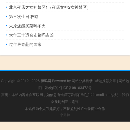
北京夜店之女神禁区1（夜店女神2女神禁区）
第三次生日 攻略
太原还能买菜吗冬天
大年三十适合走路吗吉凶
过年最奇葩的国家
Copyright © 2012 - 2026
源码网
Powered by
网站分类目录
|
精选推荐文章
|
网站地
图
|
疑难解答
辽ICP备08103472号
声明：本站内容来自互联网，如信息有错误可发邮件到f_fb#foxmail.com说明，我们
会及时纠正，谢谢
本站仅为个人兴趣爱好，不接盈利性广告及商业合作
小男孩