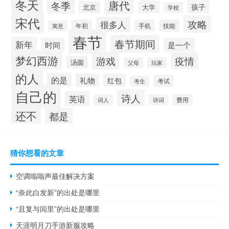
冬天
唐代
冬季
孩子
大学
北京
学校
宋代
攻略
很多人
年初
手机
技能
寓意
春节
春节期间
新年
时间
是一个
梦幻西游
游戏
疫情
汤圆
父母
玩家
的人
的是
礼物
红包
考试
考生
自己的
诗人
英语
费用
词人
诗词
还不
都是
猜你想看的文章
空调嗡嗡声最佳解决方案
“奈此白发新”的出处是哪里
“且复与闾里”的出处是哪里
天涯明月刀手游新服攻略