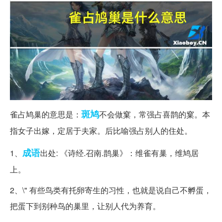
斑鸠
雀占鸠巢的意思是：
不会做窠，常强占喜鹊的窠。本
指女子出嫁，定居于夫家。后比喻强占别人的住处。
成语
1、
出处: 《诗经.召南.鹊巢》：维雀有巢，维鸠居
上。
2、\" 有些鸟类有托卵寄生的习性，也就是说自己不孵蛋，
把蛋下到别种鸟的巢里，让别人代为养育。