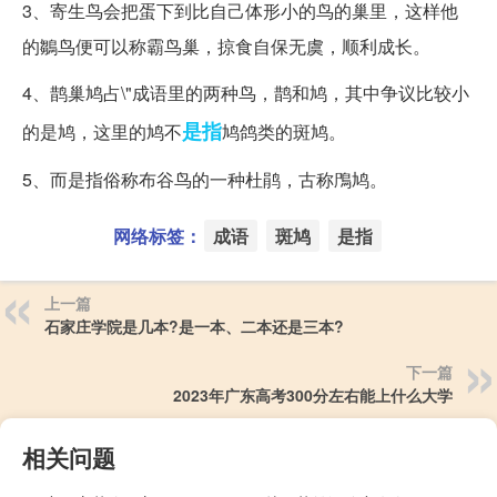
3、寄生鸟会把蛋下到比自己体形小的鸟的巢里，这样他
的鶵鸟便可以称霸鸟巢，掠食自保无虞，顺利成长。
4、鹊巢鸠占\"成语里的两种鸟，鹊和鸠，其中争议比较小
是指
的是鸠，这里的鸠不
鸠鸽类的斑鸠。
5、而是指俗称布谷鸟的一种杜鹃，古称鳲鸠。
网络标签：
成语
斑鸠
是指
上一篇
石家庄学院是几本?是一本、二本还是三本?
下一篇
2023年广东高考300分左右能上什么大学
相关问题