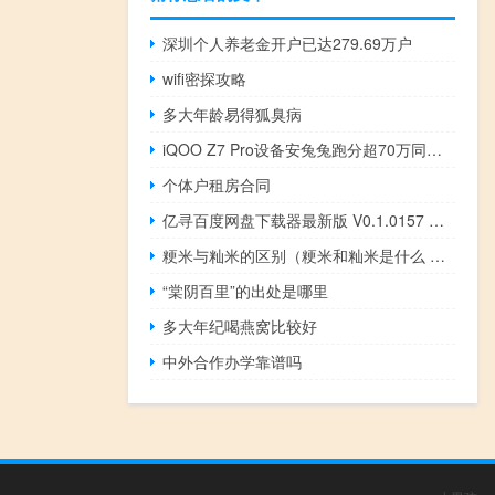
深圳个人养老金开户已达279.69万户
wifi密探攻略
多大年龄易得狐臭病
iQOO Z7 Pro设备安兔兔跑分超70万同级最快
个体户租房合同
亿寻百度网盘下载器最新版 V0.1.0157 免登录版（亿寻百度网盘下载器最新版 V0.1.0157 免登录版功能简介）
粳米与籼米的区别（粳米和籼米是什么 二者有什么区别）
“棠阴百里”的出处是哪里
多大年纪喝燕窝比较好
中外合作办学靠谱吗