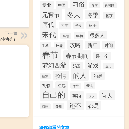
习俗
专业
中国
作者
你可以
冬天
元宵节
冬季
北京
唐代
孩子
大学
学校
宋代
下一篇
很多人
年初
寓意
行业协会）
攻略
新年
时间
手机
技能
春节
春节期间
是一个
梦幻西游
游戏
汤圆
父母
的人
疫情
的是
玩家
礼物
红包
考试
考生
自己的
诗人
英语
词人
还不
都是
费用
诗词
猜你想看的文章