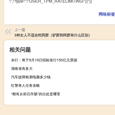
\",\"type\":\"USER_TPM_RATELIMITING\"}}"}}
网络标签
上一篇
3种女人不适合吃阿胶（驴胶和阿胶有什么区别）
相关问题
央行：将于9月19日招标发行150亿元票据
湖南省有多大
汽车故障检测电脑多少钱
红警单人任务攻略
“赖有从前石作肠”的出处是哪里