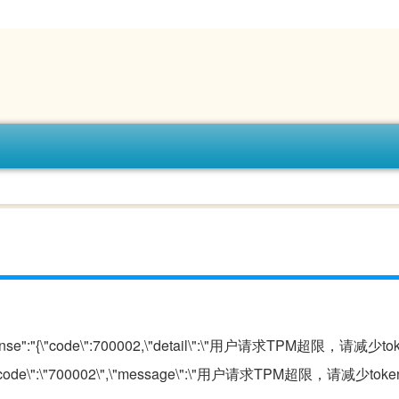
）
response":"{\"code\":700002,\"detail\":\"用户请求TPM超限，请减
\":{\"code\":\"700002\",\"message\":\"用户请求TPM超限，请减少t