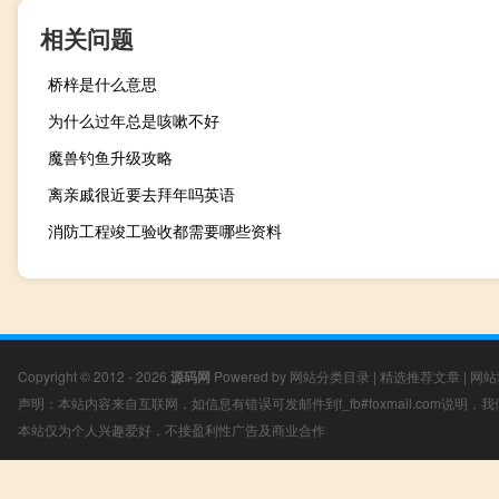
相关问题
桥梓是什么意思
为什么过年总是咳嗽不好
魔兽钓鱼升级攻略
离亲戚很近要去拜年吗英语
消防工程竣工验收都需要哪些资料
Copyright © 2012 - 2026
源码网
Powered by
网站分类目录
|
精选推荐文章
|
网站
声明：本站内容来自互联网，如信息有错误可发邮件到f_fb#foxmail.com说明
本站仅为个人兴趣爱好，不接盈利性广告及商业合作