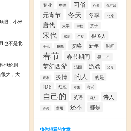
习俗
专业
中国
作者
你可以
冬天
元宵节
冬季
北京
顺眼，小米
唐代
孩子
大学
学校
宋代
很多人
年初
寓意
且也不是北
攻略
新年
时间
手机
技能
春节
春节期间
是一个
料也给删
梦幻西游
游戏
汤圆
父母
击很大，大
的人
疫情
的是
玩家
礼物
红包
考试
考生
自己的
诗人
英语
词人
还不
都是
费用
诗词
猜你想看的文章