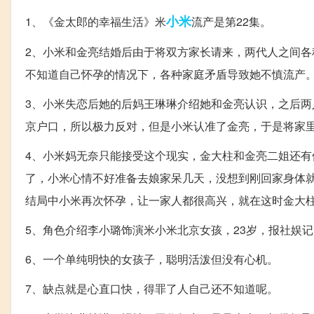
小米
1、《金太郎的幸福生活》米
流产是第22集。
2、小米和金亮结婚后由于将双方家长请来，两代人之间
不知道自己怀孕的情况下，各种家庭矛盾导致她不慎流产
3、小米失恋后她的后妈王琳琳介绍她和金亮认识，之后
京户口，所以极力反对，但是小米认准了金亮，于是将家
4、小米妈无奈只能接受这个现实，金大柱和金亮二姐还
了，小米心情不好准备去娘家呆几天，没想到刚回家身体
结局中小米再次怀孕，让一家人都很高兴，就在这时金大
5、角色介绍李小璐饰演米小米北京女孩，23岁，报社娱记
6、一个单纯明快的女孩子，聪明活泼但没有心机。
7、缺点就是心直口快，得罪了人自己还不知道呢。