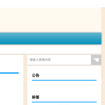
☚
公告
标签