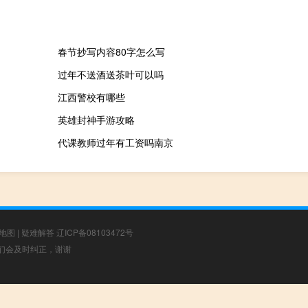
春节抄写内容80字怎么写
过年不送酒送茶叶可以吗
江西警校有哪些
英雄封神手游攻略
代课教师过年有工资吗南京
地图
|
疑难解答
辽ICP备08103472号
，我们会及时纠正，谢谢