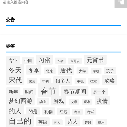
☚
公告
标签
习俗
元宵节
专业
中国
作者
你可以
冬天
唐代
冬季
孩子
大学
北京
学校
宋代
攻略
很多人
年初
手机
技能
寓意
春节
春节期间
新年
时间
是一个
梦幻西游
游戏
疫情
汤圆
父母
玩家
的人
的是
礼物
红包
考试
考生
自己的
诗人
英语
费用
词人
诗词