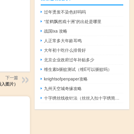
过年烫发不染色好吗吗
“笙鹤飘然戏十洲”的出处是哪里
战国ixa 攻略
人正常多大年龄耳鸣
大年初十吃什么排骨好
北京企业政府过年补贴多少
维生素b驱蚊测试（维E可以驱蚊吗）
下一篇
knightsofpenpaper攻略
插入图片）
九州天空城奇缘攻略
十字绣丝线收针法（丝丝入扣十字绣简介）