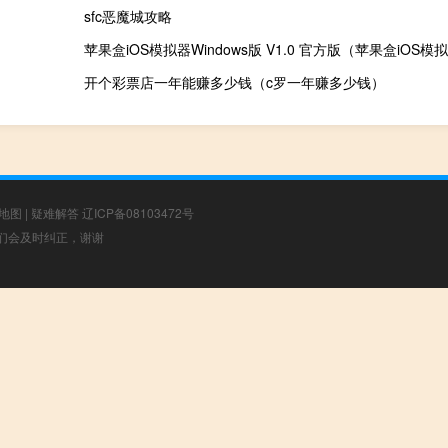
sfc恶魔城攻略
开个彩票店一年能赚多少钱（c罗一年赚多少钱）
地图
|
疑难解答
辽ICP备08103472号
，我们会及时纠正，谢谢