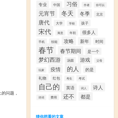
习俗
专业
中国
作者
你可以
冬天
元宵节
冬季
北京
唐代
孩子
大学
学校
宋代
很多人
年初
寓意
攻略
新年
时间
手机
技能
春节
春节期间
是一个
梦幻西游
游戏
汤圆
父母
的人
疫情
的是
玩家
礼物
红包
考试
考生
自己的
诗人
英语
词人
上的问题，
还不
都是
费用
诗词
猜你想看的文章