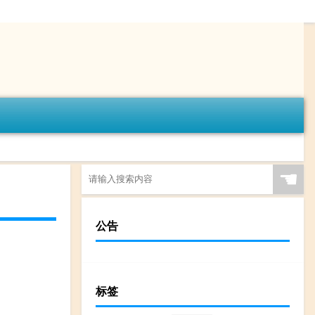
☚
公告
标签