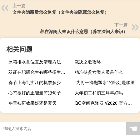
上一篇
文件夹隐藏后怎么恢复（文件夹被隐藏怎么恢复）
下一篇
养在深闺人未识什么意思（养在深闺人未识）
相关问题
冰箱排水孔位置及清理方法
裁决之歌攻略
双证在职研究生有哪些招生院校及流程
精准扶贫六类人员是什么
春节上海到浙江的机票多少
“为将一滴翻瓢水”的出处是哪里
心态很好的正能量简短句子
大年初二和初三拜年好吗
冬天祛斑效果好还是夏天
QQ空间克隆器 V2020 官方免费版（QQ空间克隆器 V2020 官方免费版功能简介）
☚