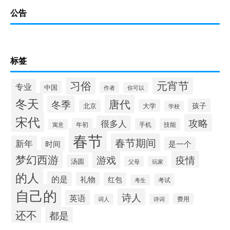
公告
标签
习俗
元宵节
专业
中国
作者
你可以
冬天
唐代
冬季
孩子
大学
北京
学校
宋代
攻略
很多人
年初
手机
技能
寓意
春节
春节期间
新年
时间
是一个
梦幻西游
游戏
疫情
汤圆
父母
玩家
的人
的是
礼物
红包
考试
考生
自己的
诗人
英语
费用
词人
诗词
还不
都是