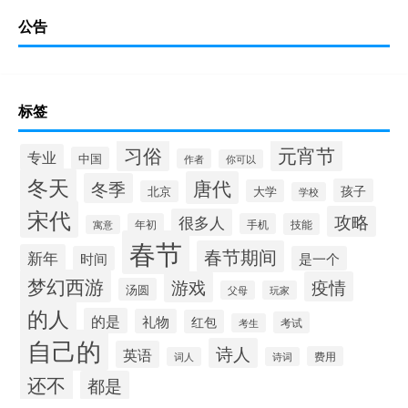
公告
标签
习俗
元宵节
专业
中国
作者
你可以
冬天
唐代
冬季
孩子
大学
北京
学校
宋代
攻略
很多人
年初
手机
技能
寓意
春节
春节期间
新年
时间
是一个
梦幻西游
游戏
疫情
汤圆
父母
玩家
的人
的是
礼物
红包
考试
考生
自己的
诗人
英语
费用
词人
诗词
还不
都是