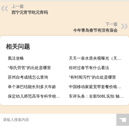
上一篇
西宁元宵节吃元宵吗
下一篇
今年青岛春节有没有庙会
相关问题
凰泣攻略
天天一泉水质央视曝光（天天一泉）
“母氏劳苦”的出处是哪里
你对过春节有什么看法
苏州自考成绩怎么查询
“有时闻泻竹”的出处是哪里
单个淋巴结能长到多大年龄
中国移动家庭宽带套餐价格表2021（中国移动家庭宽带套餐）
保定幼儿师范高等专科学校是985大学吗
车评头条：全新508L实拍 轴距加长60mm 空间怎么样
☚