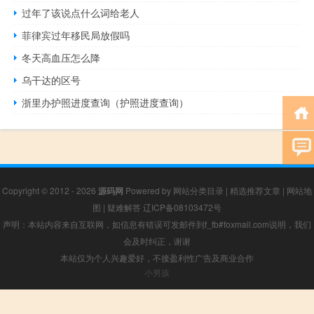
过年了该说点什么词给老人
菲律宾过年移民局放假吗
冬天高血压怎么降
乌干达的区号
浙里办护照进度查询（护照进度查询）
Copyright © 2012 - 2026
源码网
Powered by
网站分类目录
|
精选推荐文章
|
网站地
图
|
疑难解答
辽ICP备08103472号
声明：本站内容来自互联网，如信息有错误可发邮件到f_fb#foxmail.com说明，我们
会及时纠正，谢谢
本站仅为个人兴趣爱好，不接盈利性广告及商业合作
小男孩