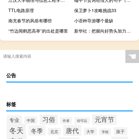
江汉大学物理与信息工程学院怎么样 江汉大学实验师范学院
端午节贺词给情人的句子（端午节贺词）
TTL电路原理
保卫萝卜1攻略挑战33
南充春节的风俗有哪些
小语种导游哪个最缺
“竹边闻鹤思高举”的出处是哪里
新华社：把握向好势头加力稳就业
☚
公告
标签
习俗
元宵节
专业
中国
作者
你可以
冬天
唐代
冬季
孩子
大学
北京
学校