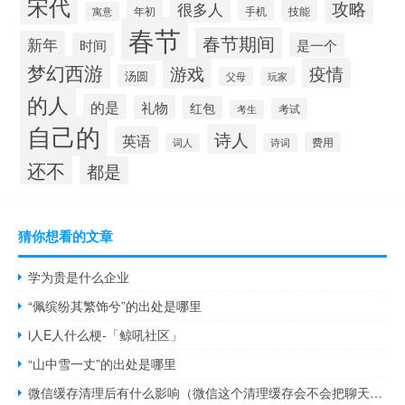
宋代
攻略
很多人
年初
手机
技能
寓意
春节
春节期间
新年
时间
是一个
梦幻西游
游戏
疫情
汤圆
父母
玩家
的人
的是
礼物
红包
考试
考生
自己的
诗人
英语
费用
词人
诗词
还不
都是
猜你想看的文章
学为贵是什么企业
“佩缤纷其繁饰兮”的出处是哪里
i人E人什么梗-「鲸吼社区」
“山中雪一丈”的出处是哪里
微信缓存清理后有什么影响（微信这个清理缓存会不会把聊天记录清空）