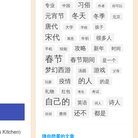
习俗
专业
中国
作者
你可以
冬天
元宵节
冬季
北京
唐代
孩子
大学
学校
宋代
很多人
年初
寓意
攻略
新年
时间
手机
技能
春节
春节期间
是一个
梦幻西游
游戏
汤圆
父母
的人
疫情
的是
玩家
礼物
红包
考试
考生
自己的
诗人
英语
词人
还不
都是
费用
诗词
itchen)
猜你想看的文章