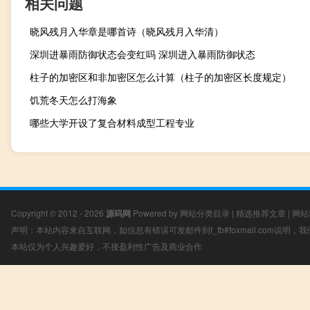
相关问题
晓风残月入华章是哪首诗（晓风残月入华清）
深圳进暴雨防御状态会变红吗 深圳进入暴雨防御状态
柱子的加密区和非加密区怎么计算（柱子的加密区长度规定）
饥荒冬天怎么打海象
哪些大学开设了复合材料成型工程专业
Copyright © 2012 - 2026
源码网
Powered by
网站分类目录
|
精选推荐文章
|
网站
声明：本站内容来自互联网，如信息有错误可发邮件到f_fb#foxmail.com说明
本站仅为个人兴趣爱好，不接盈利性广告及商业合作