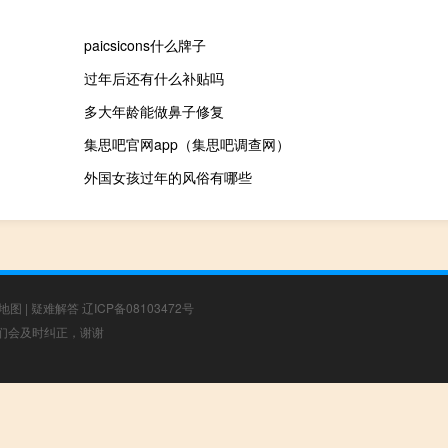
paicsicons什么牌子
过年后还有什么补贴吗
多大年龄能做鼻子修复
集思吧官网app（集思吧调查网）
外国女孩过年的风俗有哪些
地图
|
疑难解答
辽ICP备08103472号
，我们会及时纠正，谢谢