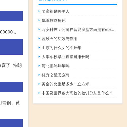
吴彦祖是哪里人
饥荒攻略角色
万安科技：公司在智能底盘方面拥有ebsembehbepb和xeps等线控制动和转向产品
500000-。
蓝砂石的功效与作用
山东为什么女的不拜年
大学军校毕业直接当排长吗
喜了! 特朗
河北邯郸拜年吗
优秀之星怎么写
黄金的比重是多少一立方米
中国及世界各大高校的校训分别是什么？
采用青铜、黄