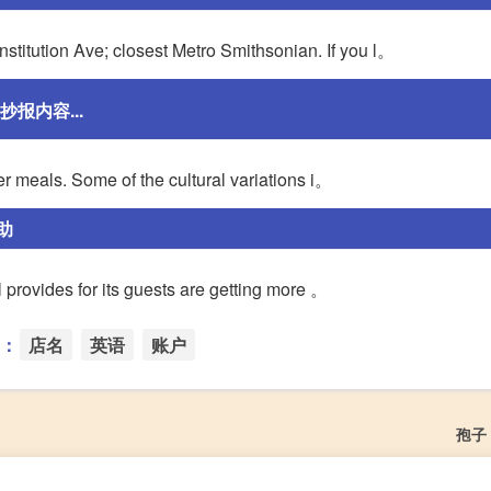
tution Ave; closest Metro Smithsonian. If you l。
报内容...
r meals. Some of the cultural variations i。
助
 provides for its guests are getting more 。
：
店名
英语
账户
孢子