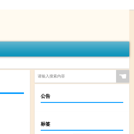
☚
公告
标签