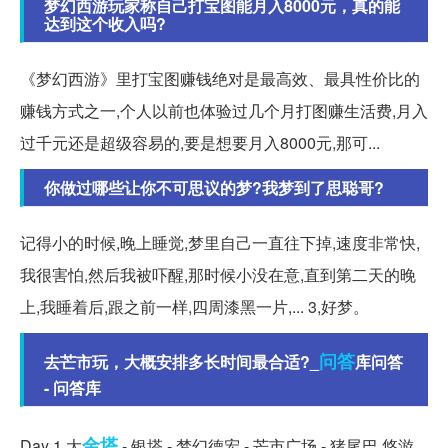
梦幻西游玩家称自己打宝图能月入8000元，真的能
达到这个收入吗?
《梦幻西游》里打宝图赚钱绝对是最高效、最具性价比的
赚钱方式之一,个人以前也体验过几个月打图赚生活费,月入
过千元还是超级容易的,要是想要月入8000元,那可...
你做过哪些让你不可思议的梦?我梦到了思聪哥?
记得小的时候,晚上睡觉,梦里自己一直往下掉,速度非常快,
我很害怕,然后我被吓醒,那时候小没在意,直到第二天的晚
上,我睡着后,跟之前一样,四周漆黑一片,... 3,好梦。
问答
去芒市玩，大概安排多长时间最合适?_
库问答
- 问答库
金塔
Day 1 大
- 银塔 - 梦幻德宏 - 芒市广场 - 猪尾巴 悠游