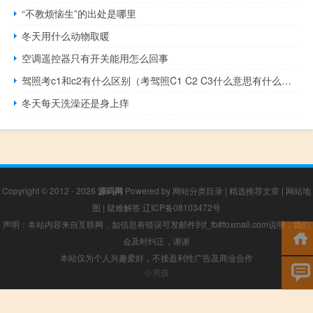
“不教烦恼生”的出处是哪里
冬天用什么动物取暖
空调遥控器只有开关能用怎么回事
驾照考c1和c2有什么区别（考驾照C1 C2 C3什么意思有什么区别吗）
冬天每天洗澡还是身上痒
Copyright © 2012 - 2026
源码网
Powered by
网站分类目录
|
精选推荐文章
|
网站地
图
|
疑难解答
辽ICP备08103472号
声明：本站内容来自互联网，如信息有错误可发邮件到f_fb#foxmail.com说明，我们
会及时纠正，谢谢
本站仅为个人兴趣爱好，不接盈利性广告及商业合作
小男孩