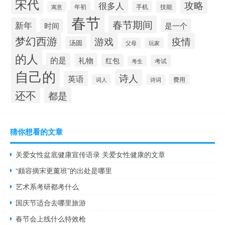
宋代
攻略
很多人
年初
手机
技能
寓意
春节
春节期间
新年
时间
是一个
梦幻西游
游戏
疫情
汤圆
父母
玩家
的人
的是
礼物
红包
考试
考生
自己的
诗人
英语
费用
词人
诗词
还不
都是
猜你想看的文章
关爱女性盆底健康宣传语录 关爱女性健康的文章
“颇容摘宋更薰班”的出处是哪里
艺术系考研都考什么
国庆节适合去哪里旅游
春节会上线什么特效枪