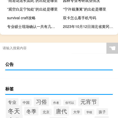
“雨迎花送长如此”的出处是哪里
园林专业考研就业情况
“观空白足宁知处”的出处是哪里
“宁许栽藩篱”的出处是哪里
survival craft攻略
双卡怎么看手机号码
专业硕士现场确认一共有几天时间
2023年10月12日湖北省黄冈市疫情大数据-今日/今天疫情全网搜索最新实时消息动态情况通知播报
☚
公告
标签
习俗
元宵节
专业
中国
作者
你可以
冬天
唐代
冬季
孩子
大学
北京
学校