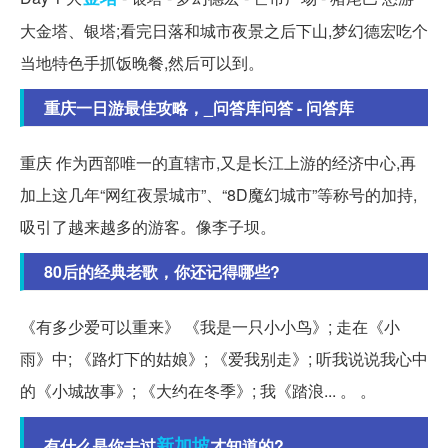
大金塔、银塔;看完日落和城市夜景之后下山,梦幻德宏吃个
当地特色手抓饭晚餐,然后可以到。
重庆一日游最佳攻略，_问答库问答 - 问答库
重庆 作为西部唯一的直辖市,又是长江上游的经济中心,再
加上这几年“网红夜景城市”、“8D魔幻城市”等称号的加持,
吸引了越来越多的游客。像李子坝。
80后的经典老歌，你还记得哪些?
《有多少爱可以重来》 《我是一只小小鸟》; 走在《小
雨》中; 《路灯下的姑娘》; 《爱我别走》; 听我说说我心中
的《小城故事》; 《大约在冬季》; 我《踏浪... 。 。
新加坡
有什么是你去过
才知道的?