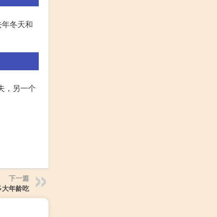
去年冬天和
夫，另一个
下一篇
多大年龄吃