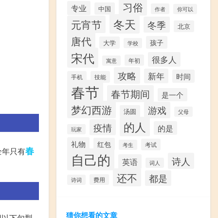
习俗
专业
中国
作者
你可以
冬天
元宵节
冬季
北京
唐代
孩子
大学
学校
宋代
很多人
年初
寓意
攻略
新年
时间
手机
技能
春节
春节期间
是一个
梦幻西游
游戏
汤圆
父母
的人
疫情
的是
玩家
礼物
红包
考试
考生
春
全年只有
自己的
诗人
英语
词人
还不
都是
费用
诗词
猜你想看的文章
以使用以下句型