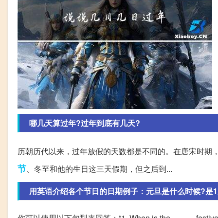
哪几天算过年?过年到底有几天?
历朝历代以来，过年放假的天数都是不同的。在唐宋时期
节
、冬至和他的生日这三天假期，但之后到...
用英语介绍各个节日的日期例子：元旦是什么时候?是1月1
你可以使用以下句型来回答：“1. When is the _____ festiva