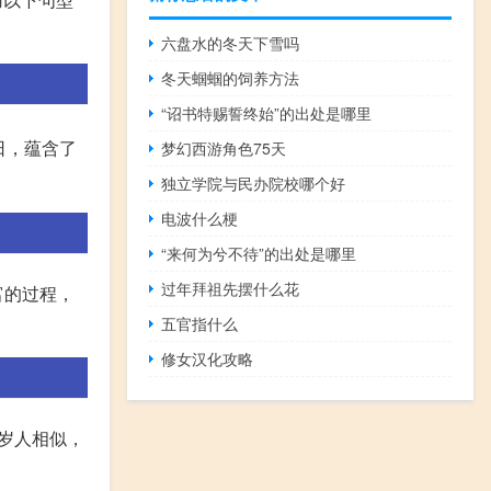
六盘水的冬天下雪吗
冬天蝈蝈的饲养方法
“诏书特赐誓终始”的出处是哪里
日，蕴含了
梦幻西游角色75天
独立学院与民办院校哪个好
电波什么梗
“来何为兮不待”的出处是哪里
过年拜祖先摆什么花
富的过程，
五官指什么
修女汉化攻略
岁岁人相似，