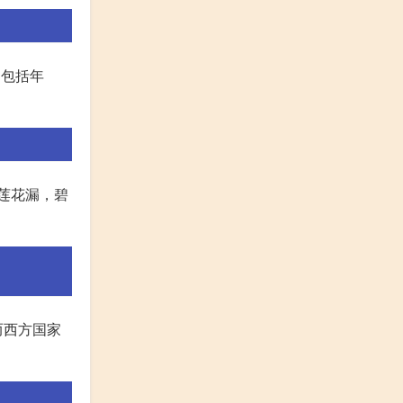
中包括年
尽莲花漏，碧
而西方国家