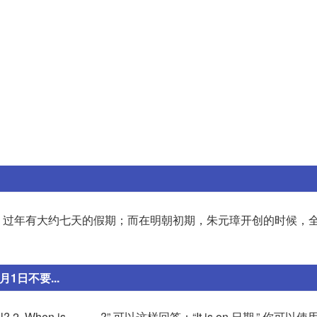
，过年有大约七天的假期；而在明朝初期，朱元璋开创的时候，
日不要...
l? 2. When is _____?” 可以这样回答：“It is on 日期.” 你可