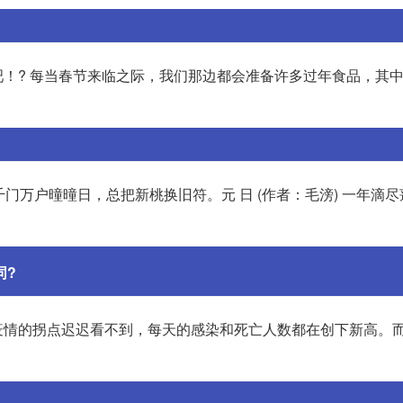
！? 每当春节来临之际，我们那边都会准备许多过年食品，其
千门万户曈曈日，总把新桃换旧符。元 日 (作者：毛滂) 一年滴
同?
外疫情的拐点迟迟看不到，每天的感染和死亡人数都在创下新高。