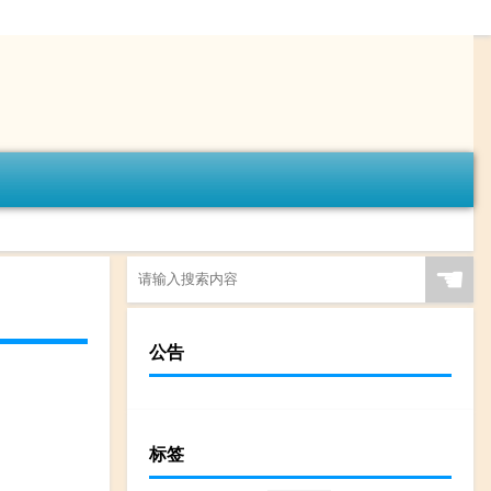
☚
公告
标签