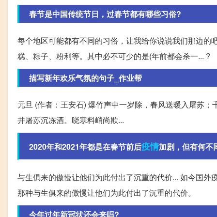
春节是中国传统节日，过春节都有哪些习俗?
每个地区可能都有不同的习俗，让我给你说说我们那边的吧
糕、粽子、粉利等。其中必不可少的是(年前都会杀一... ?
描写新年欢乐气氛的句子_作业帮
元旦 (作者：王安石) 爆竹声中一岁除，春风送暖入屠苏；
井屠苏沉冻酒。晓寒料峭尚欺...
疫情
2020年和2021年都是在春节前后
加剧，但有何不
与生俱来的傲慢让他们为此付出了沉重的代价... 如今国
那种与生俱来的傲慢让他们为此付出了沉重的代价。
今年过年新冠状还会来吗?