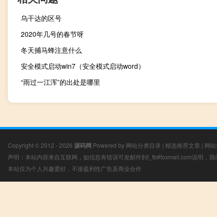
乌干达的区号
2020年几号的春节呀
冬天捕马蜂注意什么
安全模式启动win7（安全模式启动word）
“雨过一江浑”的出处是哪里
Copyright © 2012 - 2026
源码网
Powered by
网站分类目录
|
精选推荐文章
|
网站
声明：本站内容来自互联网，如信息有错误可发邮件到f_fb#foxmail.com说明
本站仅为个人兴趣爱好，不接盈利性广告及商业合作